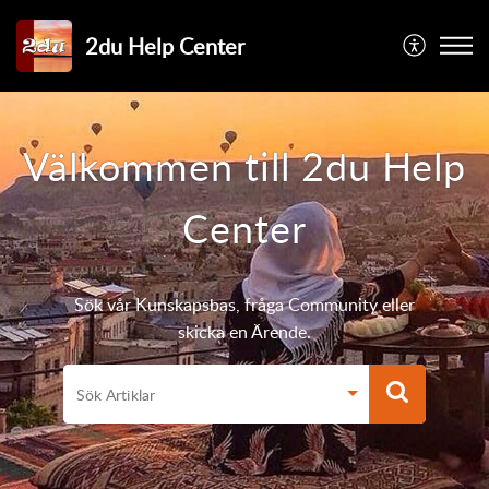
2du Help Center
Välkommen till 2du Help
Center
Sök vår Kunskapsbas, fråga Community eller
skicka en Ärende.